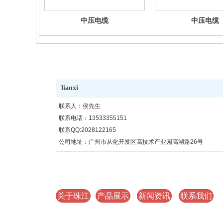
中压电缆
中压电缆
广州珠江电缆有限公司
lianxi
联系人：侯先生
联系电话：13533355151
联系QQ:2028122165
公司地址：广州市从化开发区高技术产业园高湖路26号
全国服务热线：400-1588-355
关于珠江
产品展示
新闻资讯
联系我们
Copyright 版权所有 广州珠江电缆有限公司 备案号：
粤ICP备150