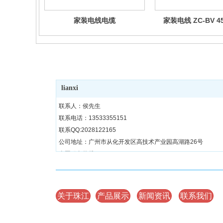
家装电线电缆
家装电线 ZC-BV 45
广州珠江电缆有限公司
lianxi
联系人：侯先生
联系电话：13533355151
联系QQ:2028122165
公司地址：广州市从化开发区高技术产业园高湖路26号
全国服务热线：400-1588-355
关于珠江
产品展示
新闻资讯
联系我们
Copyright 版权所有 广州珠江电缆有限公司 备案号：
粤ICP备150